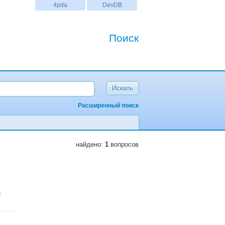
4pda
DevDB
Поиск
Расширенный поиск
найдено:
1
вопросов
i