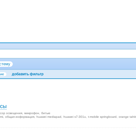
стему
добавить фильтр
ние
осы
сор освещения
микрофон
битые
mi
общая информация
huawei mediapad
huawei s7-301u
t-mobile springboard
orange tahit