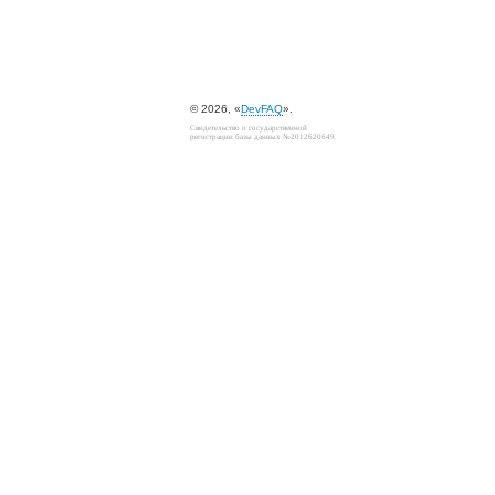
© 2026, «
DevFAQ
».
Свидетельство о государственной
регистрации базы данных №2012620649.