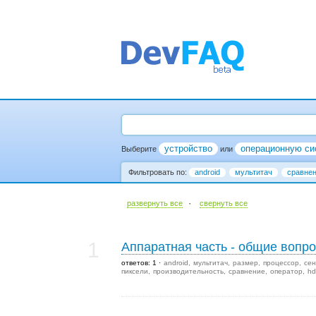
устройство
операционную си
Выберите
или
Фильтровать по:
android
мультитач
сравне
·
развернуть все
cвернуть все
1
Аппаратная часть - общие вопр
ответов: 1
android
мультитач
размер
процессор
сен
пиксели
производительность
сравнение
оператор
hd