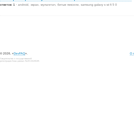
ответов: 1
android
экран
мультитач
битые пиксели
samsung galaxy s wi fi 5 0
© 2026, «
DevFAQ
».
О 
Свидетельство о государственной
регистрации базы данных №2012620649.