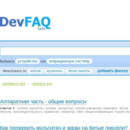
устройство
операционную систему
Выберите
или
добавить фильтр
Фильтровать по:
android
мультитач
битые пиксели
·
развернуть все
cвернуть все
Аппаратная часть - общие вопросы
ответов: 1
android
мультитач
размер
процессор
сенсор освещения
микрофон
битые
пиксели
производительность
сравнение
оператор
hdmi
общая информация
huawei me
Как проверить мультитач и экран на битые пиксели?