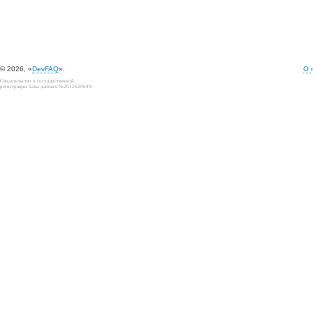
© 2026, «
DevFAQ
».
О 
Свидетельство о государственной
регистрации базы данных №2012620649.