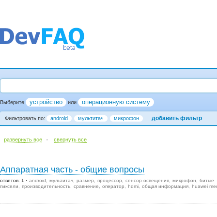
устройство
операционную систему
Выберите
или
добавить фильтр
Фильтровать по:
android
мультитач
микрофон
·
развернуть все
cвернуть все
Аппаратная часть - общие вопросы
ответов: 1
android
мультитач
размер
процессор
сенсор освещения
микрофон
битые
пиксели
производительность
сравнение
оператор
hdmi
общая информация
huawei me