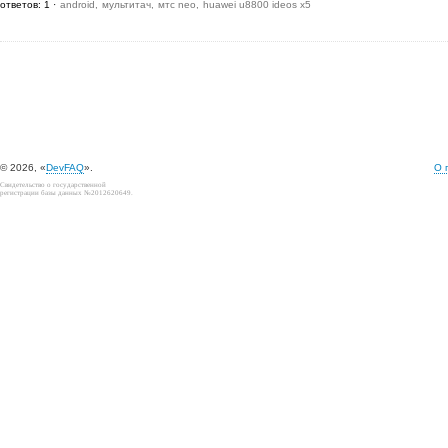
ответов: 1
android
мультитач
мтс neo
huawei u8800 ideos x5
© 2026, «
DevFAQ
».
О 
Свидетельство о государственной
регистрации базы данных №2012620649.