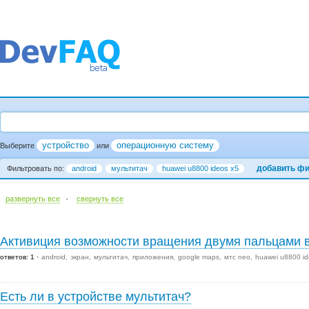
устройство
операционную систему
Выберите
или
добавить ф
Фильтровать по:
android
мультитач
huawei u8800 ideos x5
·
развернуть все
cвернуть все
Активиция возможности вращения двумя пальцами в
ответов: 1
android
экран
мультитач
приложения
google maps
мтс neo
huawei u8800 id
Есть ли в устройстве мультитач?