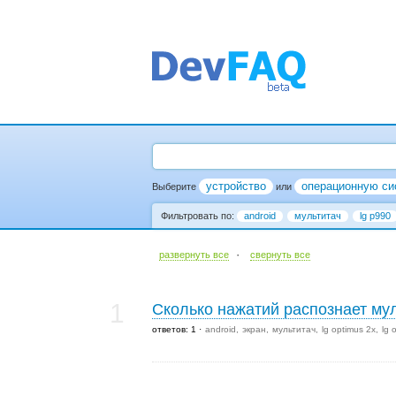
устройство
операционную си
Выберите
или
Фильтровать по:
android
мультитач
lg p990
·
развернуть все
cвернуть все
1
Сколько нажатий распознает му
ответов: 1
android
экран
мультитач
lg optimus 2x
lg 