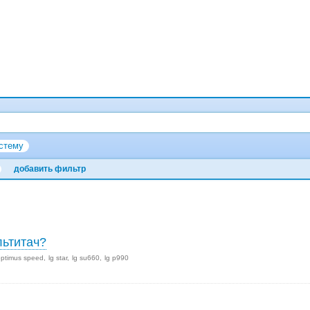
стему
добавить фильтр
льтитач?
optimus speed
lg star
lg su660
lg p990