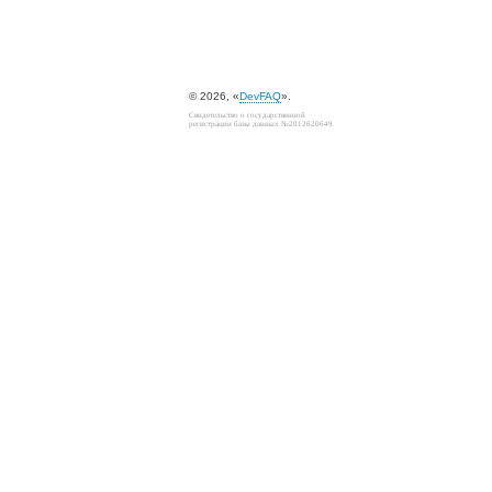
© 2026, «
DevFAQ
».
Свидетельство о государственной
регистрации базы данных №2012620649.