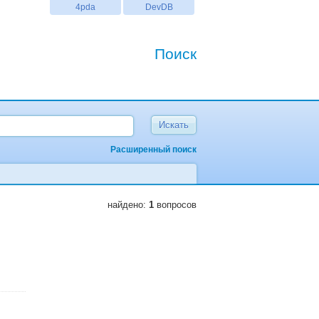
4pda
DevDB
Поиск
Расширенный поиск
найдено:
1
вопросов