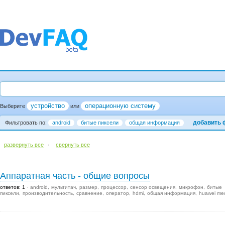
устройство
операционную систему
Выберите
или
добавить 
Фильтровать по:
android
битые пиксели
общая информация
·
развернуть все
cвернуть все
Аппаратная часть - общие вопросы
ответов: 1
android
мультитач
размер
процессор
сенсор освещения
микрофон
битые
пиксели
производительность
сравнение
оператор
hdmi
общая информация
huawei me