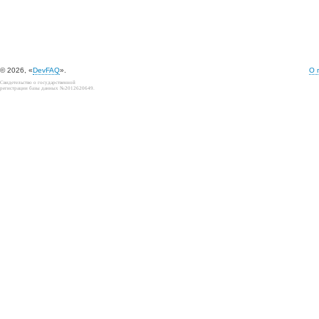
© 2026, «
DevFAQ
».
О 
Свидетельство о государственной
регистрации базы данных №2012620649.