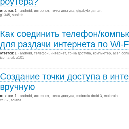
роутера?
ответов: 1
android
интернет
точка доступа
gigabyte gsmart
g1345
sunfish
Как соединить телефон/компь
для раздачи интернета по Wi-Fi
ответов: 1
android
телефон
интернет
точка доступа
компьютер
acer iconi
iconia tab a101
Создание точки доступа в инт
вручную
ответов: 1
android
интернет
точка доступа
motorola droid 3
motorola
xt862
solana