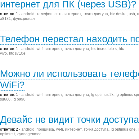
интернет для ПК (через USB)?
ответов: 1
android
телефон
сеть
интернет
точка доступа
htc desire
usb
a8181
функционал
Телефон перестал находить по 
ответов: 1
android
wi-fi
интернет
точка доступа
htc incredible s
htc
vivo
htc s710e
Можно ли использовать телефо
WiFi?
ответов: 1
android
wi-fi
интернет
точка доступа
lg optimus 2x
lg optimus s
su660
lg p990
Девайс не видит точки доступа
ответов: 2
android
прошивка
wi-fi
интернет
точка доступа
lg optimus one
optimus t
cyanogenmod