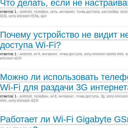
Что делать, если не настраив
ответов: 1
android
телефон
сеть
интернет
точка доступа
настройка
sony
lt15i
sony ericsson lt15a
apn
Почему устройство не видит н
доступа Wi-Fi?
ответов: 1
android
wi-fi
интернет
точка доступа
sony ericsson xperia mini
s
ericsson st15i
Можно ли использовать телефо
Wi-Fi для раздачи 3G интерне
ответов: 1
android
телефон
wi-fi
интернет
точка доступа
3g
sony ericsson
mini
sony ericsson st15i
Работает ли Wi-Fi Gigabyte G