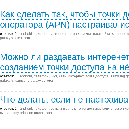
Как сделать так, чтобы точки 
оператора (APN) настраивалис
ответов: 1
android
телефон
интернет
точка доступа
настройка
samsung gt
galaxy s sclcd
apn
Можно ли раздавать интеренет
созданием точки доступа на н
ответов: 1
android
телефон
wi-fi
сеть
интернет
точка доступа
samsung gt
galaxy 5
samsung galaxy europa
Что делать, если не настраив
ответов: 1
android
телефон
сеть
интернет
точка доступа
sony ericsson xpe
azusa
sony ericsson urushi
apn