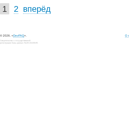
1
2
вперёд
© 2026, «
DevFAQ
».
О 
Свидетельство о государственной
регистрации базы данных №2012620649.