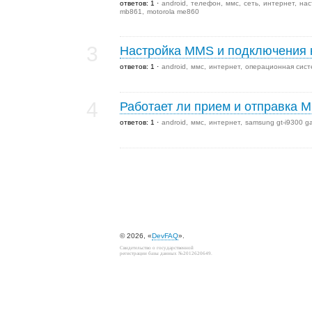
ответов: 1
android
телефон
ммс
сеть
интернет
нас
mb861
motorola me860
3
Настройка MMS и подключения 
ответов: 1
android
ммс
интернет
операционная сис
4
Работает ли прием и отправка 
ответов: 1
android
ммс
интернет
samsung gt-i9300 gal
© 2026, «
DevFAQ
».
Свидетельство о государственной
регистрации базы данных №2012620649.