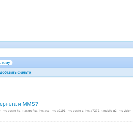
стему
добавить фильтр
тернета и MMS?
т
htc desire hd
настройка
htc ace
htc a9191
htc desire z
htc a7272
t-mobile g2
htc vision