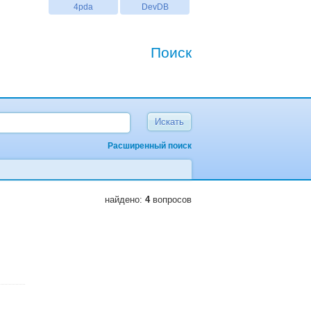
4pda
DevDB
Поиск
Расширенный поиск
найдено:
4
вопросов