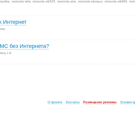
тройка
motorola defy
motorola mb525
motorola atrix
motorola olympus
motorola mb860
mot
к Интернет
тема
ММС без Интернета?
axy s iii
О проекте
Контакты
Размещение рекламы
Условия 