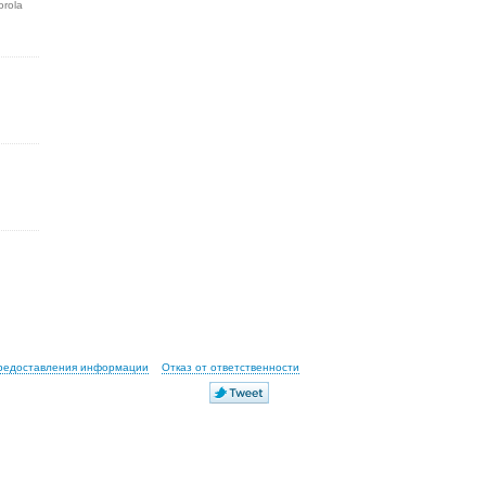
orola
предоставления информации
Отказ от ответственности