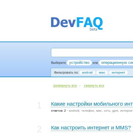
устройство
операционную си
Выберите
или
Фильтровать по:
android
ммс
интернет
·
развернуть все
cвернуть все
1
Какие настройки мобильного ин
ответов: 2
android
телефон
ммс
сеть
gprs
интерне
2
Как настроить интернет и MMS?