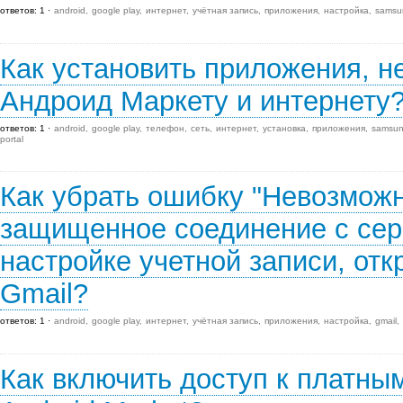
ответов: 1
android
google play
интернет
учётная запись
приложения
настройка
samsun
Как установить приложения, н
Андроид Маркету и интернету
ответов: 1
android
google play
телефон
сеть
интернет
установка
приложения
samsung
portal
Как убрать ошибку "Невозможн
защищенное соединение с сер
настройке учетной записи, отк
Gmail?
ответов: 1
android
google play
интернет
учётная запись
приложения
настройка
gmail
Как включить доступ к платны