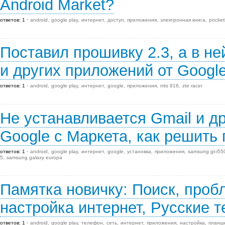
Android Market?
ответов: 1
android
google play
интернет
доступ
приложения
электронная книга
pocket
Поставил прошивку 2.3, а в не
и других приложений от Google
ответов: 1
android
google play
интернет
google
приложения
mts 916
zte racer
Не устанавливается Gmail и д
Google с Маркета, как решить
ответов: 1
android
google play
интернет
google
установка
приложения
samsung gt-i55
5
samsung galaxy europa
Памятка новичку: Поиск, проб
настройка интернет, Русские т
ответов: 1
android
google play
телефон
сеть
интернет
приложения
настройка
планш