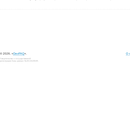
© 2026, «
DevFAQ
».
О 
Свидетельство о государственной
регистрации базы данных №2012620649.