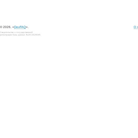
© 2026, «
DevFAQ
».
О 
Свидетельство о государственной
регистрации базы данных №2012620649.