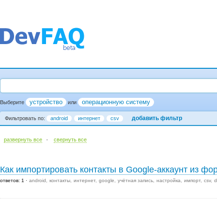
устройство
операционную систему
Выберите
или
добавить фильтр
Фильтровать по:
android
интернет
csv
·
развернуть все
cвернуть все
Как импортировать контакты в Google-аккаунт из фо
ответов: 1
android
контакты
интернет
google
учётная запись
настройка
импорт
csv
d