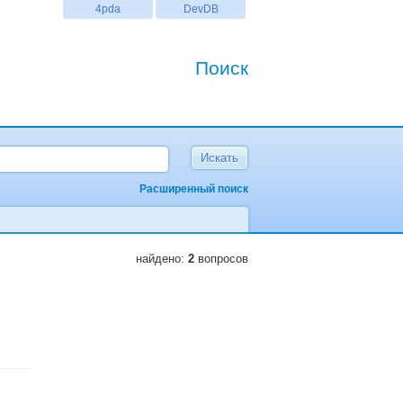
4pda
DevDB
Поиск
Расширенный поиск
найдено:
2
вопросов