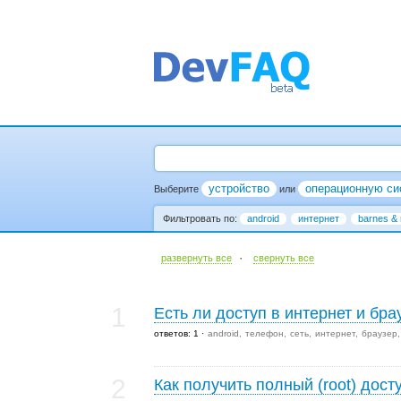
устройство
операционную си
Выберите
или
Фильтровать по:
android
интернет
barnes & 
·
развернуть все
cвернуть все
1
Есть ли доступ в интернет и бра
ответов: 1
android
телефон
сеть
интернет
браузер
2
Как получить полный (root) дост