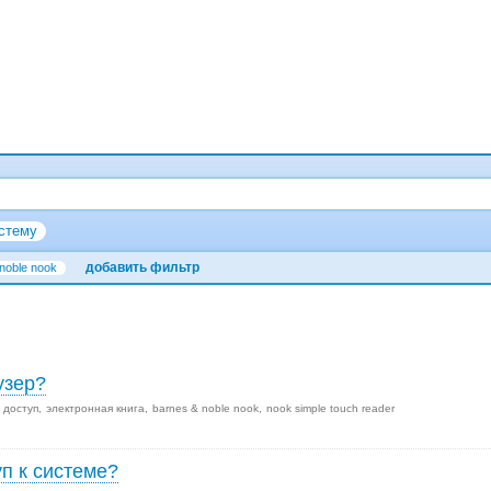
стему
добавить фильтр
noble nook
узер?
доступ
электронная книга
barnes & noble nook
nook simple touch reader
уп к системе?