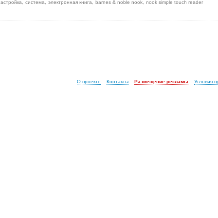
настройка
система
электронная книга
barnes & noble nook
nook simple touch reader
О проекте
Контакты
Размещение рекламы
Условия 