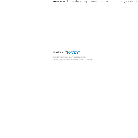
ответов: 1
android
прошивка
интернет
root
доступ
© 2026, «
DevFAQ
».
Свидетельство о государственной
регистрации базы данных №2012620649.