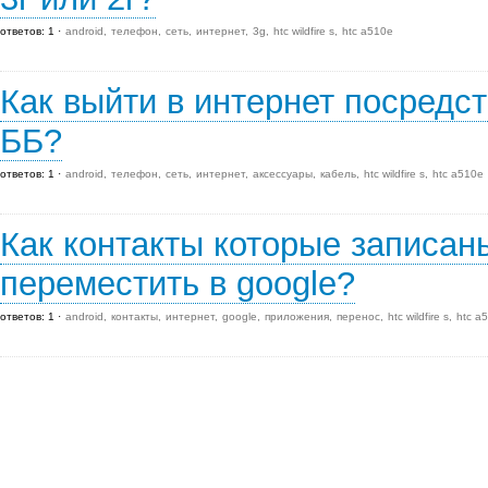
ответов: 1
android
телефон
сеть
интернет
3g
htc wildfire s
htc a510e
Как выйти в интернет посредс
ББ?
ответов: 1
android
телефон
сеть
интернет
аксессуары
кабель
htc wildfire s
htc a510e
Как контакты которые записан
переместить в google?
ответов: 1
android
контакты
интернет
google
приложения
перенос
htc wildfire s
htc a