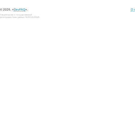
© 2026, «
DevFAQ
».
О 
Свидетельство о государственной
регистрации базы данных №2012620649.