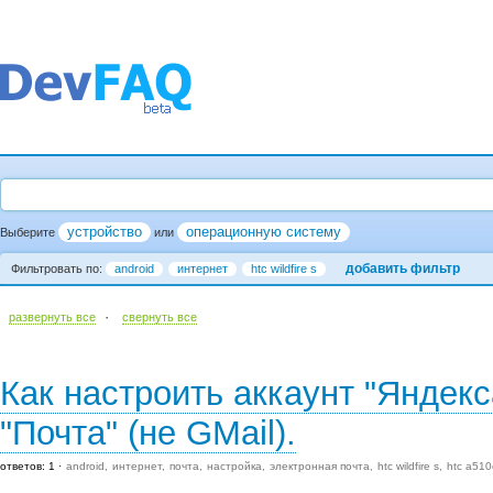
устройство
операционную систему
Выберите
или
добавить фильтр
Фильтровать по:
android
интернет
htc wildfire s
·
развернуть все
cвернуть все
Как настроить аккаунт "Яндек
"Почта" (не GMail).
ответов: 1
android
интернет
почта
настройка
электронная почта
htc wildfire s
htc a510