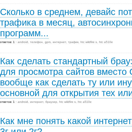
Сколько в среднем, девайс пот
трафика в месяц, автосинхрон
программ...
ответов: 1
android
телефон
gprs
интернет
трафик
htc wildfire s
htc a510e
Как сделать стандартный брау
для просмотра сайтов вместо 
вообще как сделать ту или ин
основной для открытия тех ил
ответов: 1
android
интернет
браузер
htc wildfire s
htc a510e
Как мне понять какой интерне
3г или 2г?