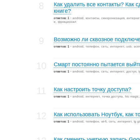
8
Как удалить все контакты? Как 
книге?
ответов: 1
android
контакты
синхронизация
интерне
e
функционал
9
Возможно ли сквозное подключе
ответов: 1
android
телефон
сеть
интернет
usb
acer
10
Смарт постоянно пытается выйти
ответов: 1
android
телефон
сеть
интернет
доступ
l
11
Как настроить точку доступа?
ответов: 1
android
интернет
точка доступа
htc magic
12
Как использовать Ноутбук, как 
ответов: 1
android
телефон
wi-fi
сеть
интернет
lg g
Как сменить учетную запись Goo