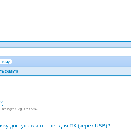
стему
ть фильтр
d?
htc legend
3g
htc a6363
очку доступа в интернет для ПК (через USB)?