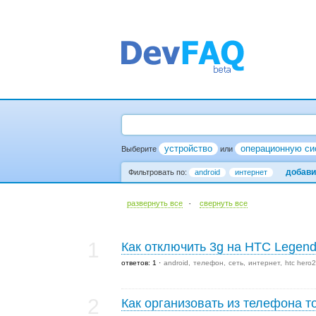
устройство
операционную си
Выберите
или
добави
Фильтровать по:
android
интернет
·
развернуть все
cвернуть все
1
Как отключить 3g на HTC Legen
ответов: 1
android
телефон
сеть
интернет
htc hero2
2
Как организовать из телефона т