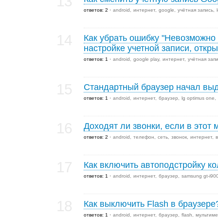
13
ответов: 2
android
интернет
google
учётная запись
14
Как убрать ошибку "Невозможно
настройке учетной записи, откры
ответов: 1
android
google play
интернет
учётная зап
15
Стандартный браузер начал выд
ответов: 1
android
интернет
браузер
lg optimus one
16
Доходят ли звонки, если в этот
ответов: 2
android
телефон
сеть
звонок
интернет
17
Как включить автоподстройку ко
ответов: 1
android
интернет
браузер
samsung gt-i900
18
Как выключить Flash в браузере
ответов: 1
android
интернет
браузер
flash
мультим