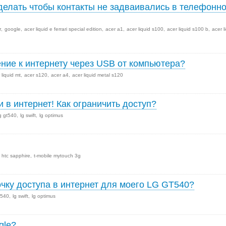
сделать чтобы контакты не задваивались в телефонн
т
google
acer liquid e ferrari special edition
acer a1
acer liquid s100
acer liquid s100 b
acer l
ние к интернету через USB от компьютера?
 liquid mt
acer s120
acer a4
acer liquid metal s120
 в интернет! Как ограничить доступ?
g gt540
lg swift
lg optimus
htc sapphire
t-mobile mytouch 3g
точку доступа в интернет для моего LG GT540?
t540
lg swift
lg optimus
gle?