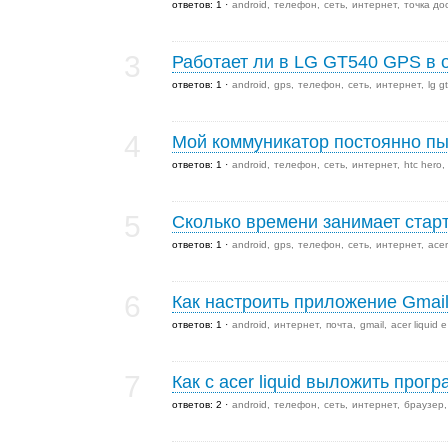
ответов: 1
android
телефон
сеть
интернет
точка до
3
Работает ли в LG GT540 GPS в
ответов: 1
android
gps
телефон
сеть
интернет
lg g
4
Мой коммуникатор постоянно пыт
ответов: 1
android
телефон
сеть
интернет
htc hero
5
Сколько времени занимает стар
ответов: 1
android
gps
телефон
сеть
интернет
acer
6
Как настроить приложение Gmail
ответов: 1
android
интернет
почта
gmail
acer liquid e
7
Как с acer liquid выложить про
ответов: 2
android
телефон
сеть
интернет
браузер