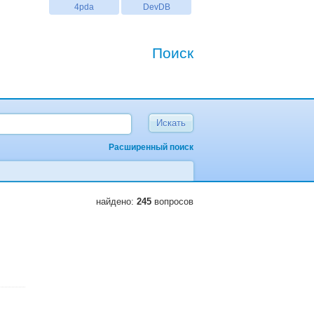
4pda
DevDB
Поиск
Расширенный поиск
найдено:
245
вопросов