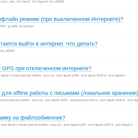
ступа
usb
htc hero2
htc legend
htc a6363
 офлайн режиме (при выключенном Интернете)?
t540
lg swift
lg optimus
ается выйти в интернет. Что делать?
htc a6262
т GPS при отключенном интернете?
 liquid e ferrari special edition
acer a1
acer liquid s100
acer liquid s100 b
acer liquid e
 для offline работы с письмами (локальное хранение
 ferrari special edition
acer a1
acer liquid s100
электронная почта
acer liquid s100 b
acer liq
грамму на файлообменник?
acer liquid e ferrari special edition
acer a1
acer liquid s100
acer liquid s100 b
acer liquid e