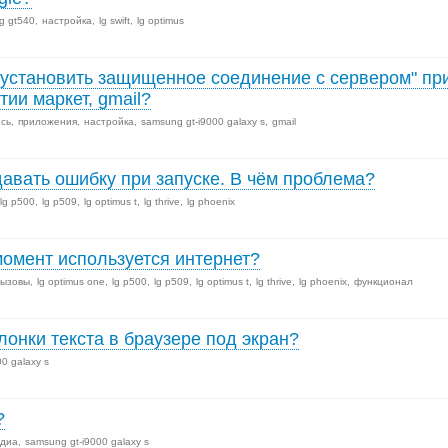
lg gt540
настройка
lg swift
lg optimus
 установить защищенное соединение с сервером" пр
тии маркет, gmail?
ись
приложения
настройка
samsung gt-i9000 galaxy s
gmail
авать ошибку при запуске. В чём проблема?
lg p500
lg p509
lg optimus t
lg thrive
lg phoenix
 момент используется интернет?
вызовы
lg optimus one
lg p500
lg p509
lg optimus t
lg thrive
lg phoenix
функционал
лонки текста в браузере под экран?
0 galaxy s
?
едиа
samsung gt-i9000 galaxy s