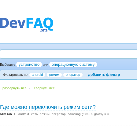
устройство
операционную систему
Выберите
или
добавить фильтр
Фильтровать по:
android
режим
оператор
·
развернуть все
cвернуть все
Где можно переключить режим сети?
ответов: 1
android
сеть
режим
оператор
samsung gt-i9300 galaxy s iii