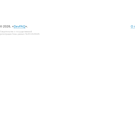
© 2026, «
DevFAQ
».
О 
Свидетельство о государственной
регистрации базы данных №2012620649.