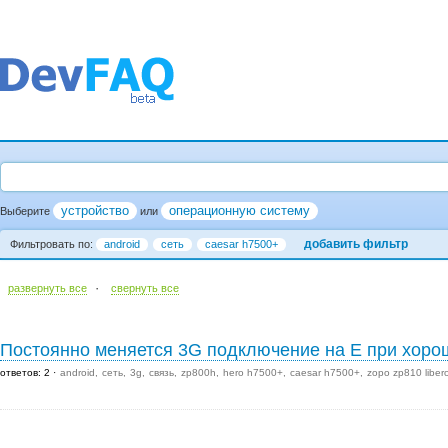
устройство
операционную систему
Выберите
или
добавить фильтр
Фильтровать по:
android
сеть
caesar h7500+
·
развернуть все
cвернуть все
Постоянно меняется 3G подключение на Е при хоро
ответов: 2
android
сеть
3g
связь
zp800h
hero h7500+
caesar h7500+
zopo zp810 liber