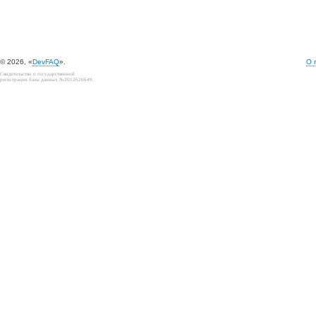
© 2026, «
DevFAQ
».
О 
Свидетельство о государственной
регистрации базы данных №2012620649.