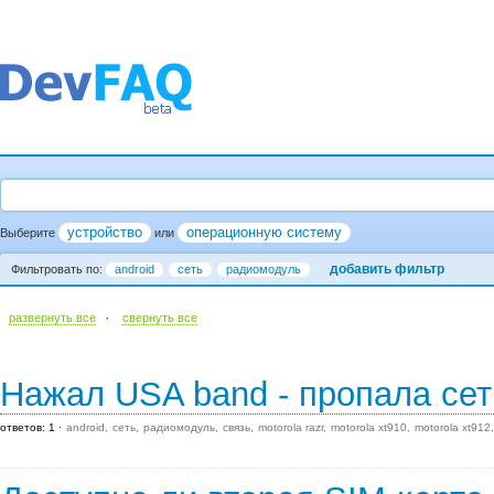
устройство
операционную систему
Выберите
или
добавить фильтр
Фильтровать по:
android
сеть
радиомодуль
·
развернуть все
cвернуть все
Нажал USA band - пропала сет
ответов: 1
android
сеть
радиомодуль
связь
motorola razr
motorola xt910
motorola xt912