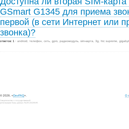
Доступна ли вторая SIM-карта 
GSmart G1345 для приема зво
первой (в сети Интернет или 
звонка)?
ответов: 1
android
телефон
сеть
gprs
радиомодуль
sim-карта
3g
htc supreme
gigaby
© 2026, «
DevFAQ
».
О 
Свидетельство о государственной
регистрации базы данных №2012620649.