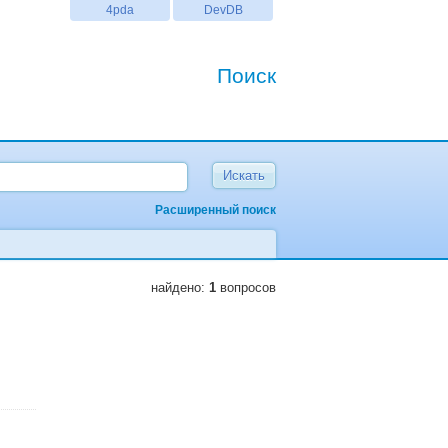
4pda
DevDB
Поиск
Расширенный поиск
найдено:
1
вопросов