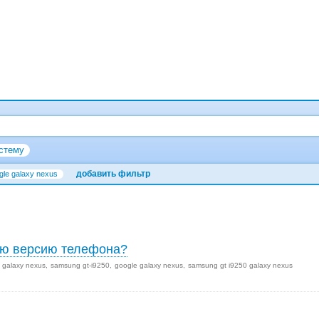
стему
добавить фильтр
gle galaxy nexus
ую версию телефона?
 galaxy nexus
samsung gt-i9250
google galaxy nexus
samsung gt i9250 galaxy nexus