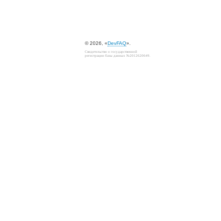
© 2026, «
DevFAQ
».
Свидетельство о государственной
регистрации базы данных №2012620649.