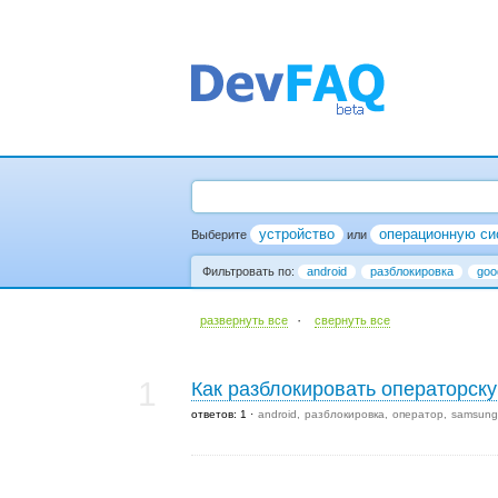
устройство
операционную си
Выберите
или
Фильтровать по:
android
разблокировка
goo
·
развернуть все
cвернуть все
1
Как разблокировать операторск
ответов: 1
android
разблокировка
оператор
samsung