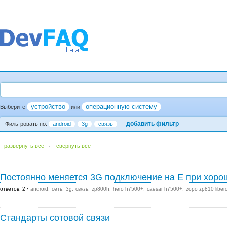
устройство
операционную систему
Выберите
или
добавить фильтр
Фильтровать по:
android
3g
связь
·
развернуть все
cвернуть все
Постоянно меняется 3G подключение на Е при хоро
ответов: 2
android
сеть
3g
связь
zp800h
hero h7500+
caesar h7500+
zopo zp810 liber
Стандарты сотовой связи