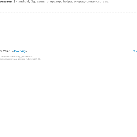
ответов: 1
android
3g
связь
оператор
hsdpa
операционная система
© 2026, «
DevFAQ
».
О 
Свидетельство о государственной
регистрации базы данных №2012620649.