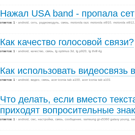
Нажал USA band - пропала сет
ответов: 1
android
сеть
радиомодуль
связь
motorola razr
motorola xt910
motorola xt912
Как качество голосовой связи?
ответов: 1
android
качество
связь
lg optimus 3d
lg p920
lg thrill 4g
Как использовать видеосвязь в
ответов: 1
android
видео
связь
acer iconia tab a100
acer iconia tab a101
Что делать, если вместо текс
приходят вопросительные зна
ответов: 1
android
смс
настройка
связь
сообщение
samsung gt-s5360 galaxy young
sa