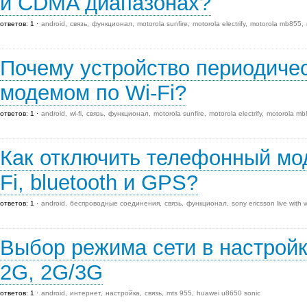
и CDMA диапазонах?
ответов: 1
android
связь
функционал
motorola sunfire
motorola electrify
motorola mb855
Почему устройство периодичес
модемом по Wi-Fi?
ответов: 1
android
wi-fi
связь
функционал
motorola sunfire
motorola electrify
motorola mb
Как отключить телефонный мод
Fi, bluetooth и GPS?
ответов: 1
android
беспроводные соединения
связь
функционал
sony ericsson live with
Выбор режима сети в настройк
2G, 2G/3G
ответов: 1
android
интернет
настройка
связь
mts 955
huawei u8650 sonic