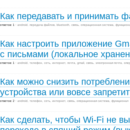
Как передавать и принимать ф
ответов: 1
android
передача файлов
bluetooth
связь
операционная система
функцион
Как настроить приложение Gmai
с письмами (локальное хранен
ответов: 1
android
телефон
сеть
интернет
почта
gmail
связь
электронная почта
опе
Как можно снизить потреблен
устройства или вовсе запретит
ответов: 2
android
телефон
сеть
интернет
связь
операционная система
функционал
Как сделать, чтобы Wi-Fi не в