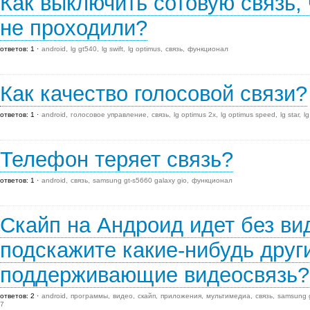
Как выключить сотовую связь,
не проходили?
ответов: 1
android
lg gt540
lg swift
lg optimus
связь
функционал
Как качество голосовой связи?
ответов: 1
android
голосовое управление
связь
lg optimus 2x
lg optimus speed
lg star
l
Телефон теряет связь?
ответов: 1
android
связь
samsung gt-s5660 galaxy gio
функционал
Скайп на Андроид идет без в
подскажите какие-нибудь дру
поддерживающие видеосвязь?
ответов: 2
android
программы
видео
скайп
приложения
мультимедиа
связь
samsung g
7