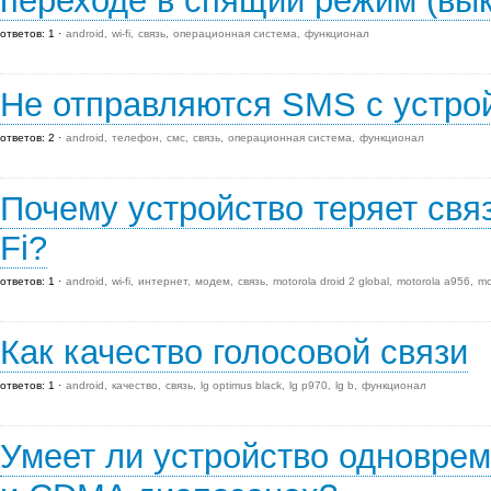
переходе в спящий режим (вы
ответов: 1
android
wi-fi
связь
операционная система
функционал
Не отправляются SMS с устро
ответов: 2
android
телефон
смс
связь
операционная система
функционал
Почему устройство теряет свя
Fi?
ответов: 1
android
wi-fi
интернет
модем
связь
motorola droid 2 global
motorola a956
mo
Как качество голосовой связи
ответов: 1
android
качество
связь
lg optimus black
lg p970
lg b
функционал
Умеет ли устройство одновре