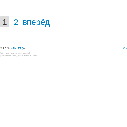
1
2
вперёд
© 2026, «
DevFAQ
».
О 
Свидетельство о государственной
регистрации базы данных №2012620649.