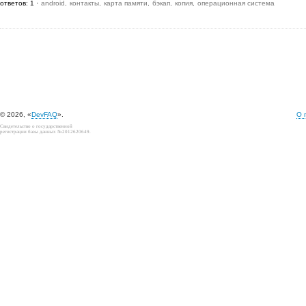
ответов: 1
android
контакты
карта памяти
бэкап
копия
операционная система
© 2026, «
DevFAQ
».
О 
Свидетельство о государственной
регистрации базы данных №2012620649.