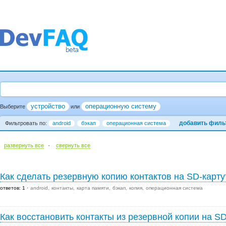
устройство
операционную систему
Выберите
или
добавить филь
Фильтровать по:
android
бэкап
операционная система
·
развернуть все
cвернуть все
Как сделать резервную копию контактов на SD-карту
ответов: 1
android
контакты
карта памяти
бэкап
копия
операционная система
Как восстановить контакты из резервной копии на S