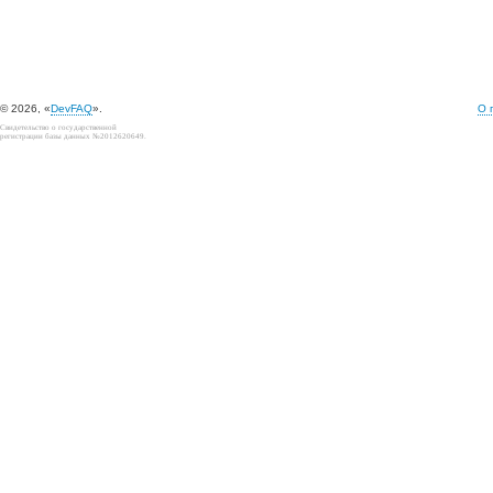
© 2026, «
DevFAQ
».
О 
Свидетельство о государственной
регистрации базы данных №2012620649.