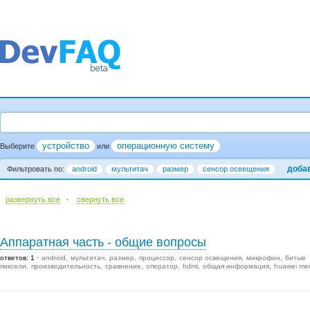
устройство
операционную систему
Выберите
или
доба
Фильтровать по:
android
мультитач
размер
сенсор освещения
·
развернуть все
cвернуть все
Аппаратная часть - общие вопросы
ответов: 1
android
мультитач
размер
процессор
сенсор освещения
микрофон
битые
пиксели
производительность
сравнение
оператор
hdmi
общая информация
huawei me