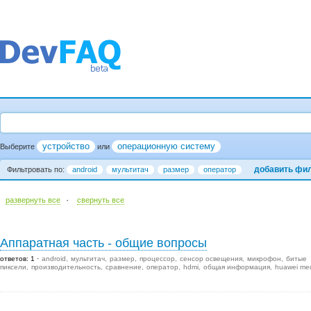
устройство
операционную систему
Выберите
или
добавить фи
Фильтровать по:
android
мультитач
размер
оператор
·
развернуть все
cвернуть все
Аппаратная часть - общие вопросы
ответов: 1
android
мультитач
размер
процессор
сенсор освещения
микрофон
битые
пиксели
производительность
сравнение
оператор
hdmi
общая информация
huawei me