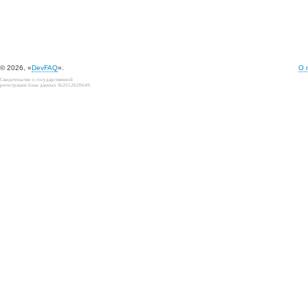
© 2026, «
DevFAQ
».
О 
Свидетельство о государственной
регистрации базы данных №2012620649.