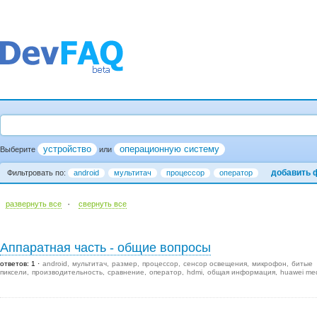
устройство
операционную систему
Выберите
или
добавить 
Фильтровать по:
android
мультитач
процессор
оператор
·
развернуть все
cвернуть все
Аппаратная часть - общие вопросы
ответов: 1
android
мультитач
размер
процессор
сенсор освещения
микрофон
битые
пиксели
производительность
сравнение
оператор
hdmi
общая информация
huawei me