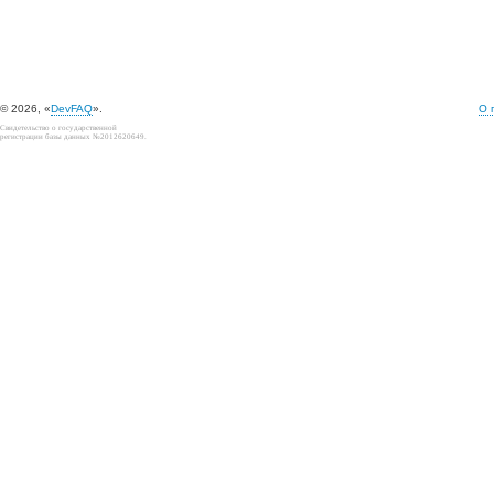
© 2026, «
DevFAQ
».
О 
Свидетельство о государственной
регистрации базы данных №2012620649.