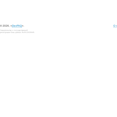
© 2026, «
DevFAQ
».
О 
Свидетельство о государственной
регистрации базы данных №2012620649.