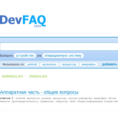
устройство
операционную систему
Выберите
или
добавить
Фильтровать по:
android
мультитач
процессор
микрофон
·
развернуть все
cвернуть все
Аппаратная часть - общие вопросы
ответов: 1
android
мультитач
размер
процессор
сенсор освещения
микрофон
битые
пиксели
производительность
сравнение
оператор
hdmi
общая информация
huawei me