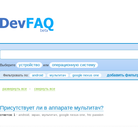
устройство
операционную систему
Выберите
или
добавить фильт
Фильтровать по:
android
мультитач
google nexus one
·
развернуть все
cвернуть все
Присутствует ли в аппарате мультитач?
ответов: 1
android
экран
мультитач
google nexus one
htc passion