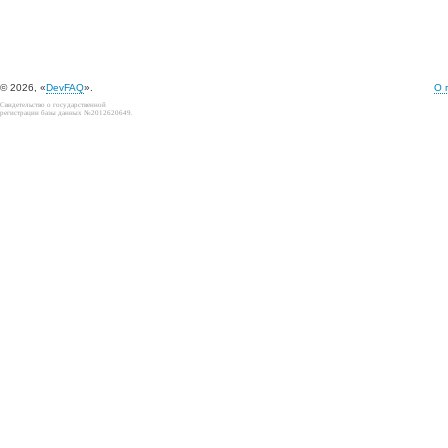
© 2026, «
DevFAQ
».
О 
Свидетельство о государственной
регистрации базы данных №2012620649.