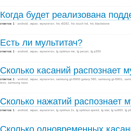
Когда будет реализована подд
ответов: 1
android
экран
мультитач
htc t8282
htc touch hd
htc blackstone
Есть ли мультитач?
ответов: 1
android
экран
мультитач
lg optimus me
lg pecan
lg p350
Сколько касаний распознает м
ответов: 1
android
экран
мультитач
samsung gt-i5800 galaxy 580
samsung gt-i5801
sams
teos
samsung naos
Сколько нажатий распознает м
ответов: 1
android
экран
мультитач
lg optimus 2x
lg optimus speed
lg star
lg su660
lg p
Сколько одновременных касан