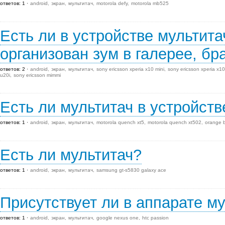
ответов: 1
android
экран
мультитач
motorola defy
motorola mb525
Есть ли в устройстве мультитач
организован зум в галерее, бр
ответов: 2
android
экран
мультитач
sony ericsson xperia x10 mini
sony ericsson xperia x10
u20i
sony ericsson mimmi
Есть ли мультитач в устройств
ответов: 1
android
экран
мультитач
motorola quench xt5
motorola quench xt502
orange 
Есть ли мультитач?
ответов: 1
android
экран
мультитач
samsung gt-s5830 galaxy ace
Присутствует ли в аппарате м
ответов: 1
android
экран
мультитач
google nexus one
htc passion