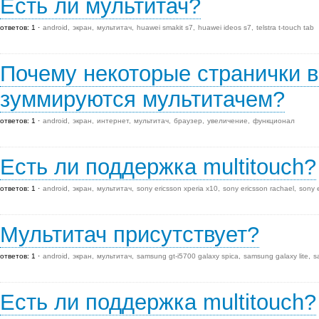
Есть ли мультитач?
ответов: 1
android
экран
мультитач
huawei smakit s7
huawei ideos s7
telstra t-touch tab
Почему некоторые странички в
зуммируются мультитачем?
ответов: 1
android
экран
интернет
мультитач
браузер
увеличение
функционал
Есть ли поддержка multitouch?
ответов: 1
android
экран
мультитач
sony ericsson xperia x10
sony ericsson rachael
sony e
Мультитач присутствует?
ответов: 1
android
экран
мультитач
samsung gt-i5700 galaxy spica
samsung galaxy lite
s
Есть ли поддержка multitouch?