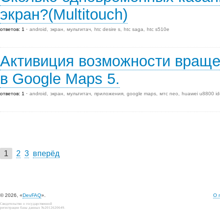
экран?(Multitouch)
ответов: 1
android
экран
мультитач
htc desire s
htc saga
htc s510e
Активиция возможности враще
в Google Maps 5.
ответов: 1
android
экран
мультитач
приложения
google maps
мтс neo
huawei u8800 id
1
2
3
вперёд
© 2026, «
DevFAQ
».
О 
Свидетельство о государственной
регистрации базы данных №2012620649.