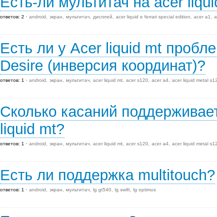
Есть-ли мультитач на acer liqui
ответов: 2
android
экран
мультитач
дисплей
acer liquid e ferrari special edition
acer a1
a
Есть ли у Acer liquid mt пробл
Desire (инверсия координат)?
ответов: 1
android
экран
мультитач
acer liquid mt
acer s120
acer a4
acer liquid metal s1
Сколько касаний поддерживает
liquid mt?
ответов: 1
android
экран
мультитач
acer liquid mt
acer s120
acer a4
acer liquid metal s1
Есть ли поддержка multitouch?
ответов: 1
android
экран
мультитач
lg gt540
lg swift
lg optimus