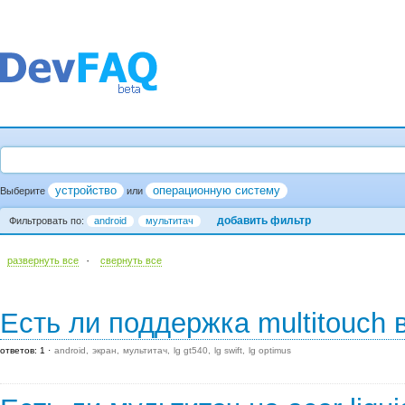
устройство
операционную систему
Выберите
или
добавить фильтр
Фильтровать по:
android
мультитач
·
развернуть все
cвернуть все
Есть ли поддержка multitouch
ответов: 1
android
экран
мультитач
lg gt540
lg swift
lg optimus