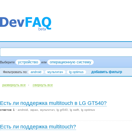
устройство
операционную систему
Выберите
или
добавить фильтр
Фильтровать по:
android
мультитач
lg optimus
·
развернуть все
cвернуть все
Есть ли поддержка multitouch в LG GT540?
ответов: 1
android
экран
мультитач
lg gt540
lg swift
lg optimus
Есть ли поддержка multitouch?