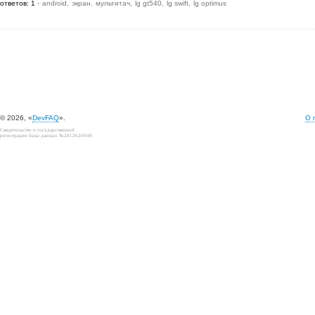
ответов: 1
android
экран
мультитач
lg gt540
lg swift
lg optimus
© 2026, «
DevFAQ
».
О 
Свидетельство о государственной
регистрации базы данных №2012620649.