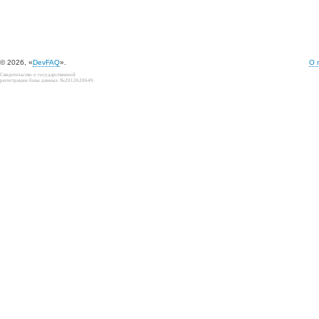
© 2026, «
DevFAQ
».
О 
Свидетельство о государственной
регистрации базы данных №2012620649.