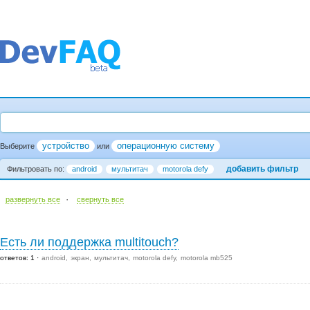
устройство
операционную систему
Выберите
или
добавить фильтр
Фильтровать по:
android
мультитач
motorola defy
·
развернуть все
cвернуть все
Есть ли поддержка multitouch?
ответов: 1
android
экран
мультитач
motorola defy
motorola mb525