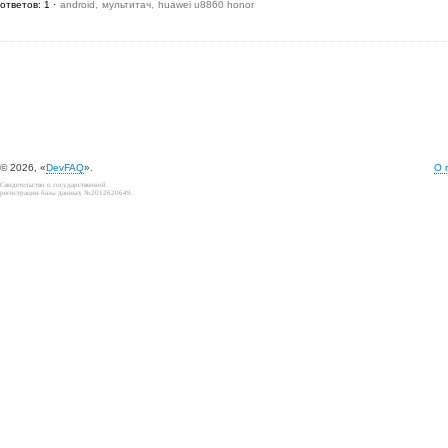
ответов: 1
android
мультитач
huawei u8860 honor
© 2026, «
DevFAQ
».
О 
Свидетельство о государственной
регистрации базы данных №2012620649.