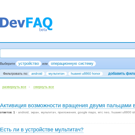
устройство
операционную систему
Выберите
или
добавить фил
Фильтровать по:
android
мультитач
huawei u8860 honor
·
развернуть все
cвернуть все
Активиция возможности вращения двумя пальцами в
ответов: 1
android
экран
мультитач
приложения
google maps
мтс neo
huawei u8800 id
Есть ли в устройстве мультитач?