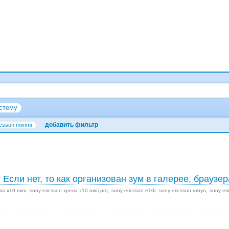
стему
добавить фильтр
icsson mimmi
 Если нет, то как организован зум в галерее, браузе
ia x10 mini
sony ericsson xperia x10 mini pro
sony ericsson e10i
sony ericsson robyn
sony er