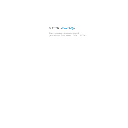
© 2026, «
DevFAQ
».
Свидетельство о государственной
регистрации базы данных №2012620649.