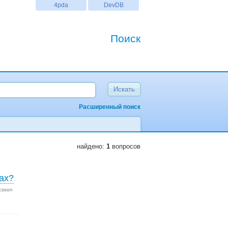
4pda
DevDB
Поиск
Расширенный поиск
найдено:
1
вопросов
рах?
icsson