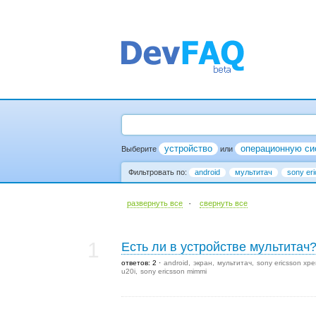
устройство
операционную си
Выберите
или
Фильтровать по:
android
мультитач
sony er
·
развернуть все
cвернуть все
1
Есть ли в устройстве мультитач?
ответов: 2
android
экран
мультитач
sony ericsson xper
u20i
sony ericsson mimmi