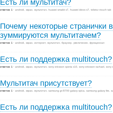
Есть ли мультитач?
ответов: 1
android
экран
мультитач
huawei smakit s7
huawei ideos s7
telstra t-touch tab
Почему некоторые странички в
зуммируются мультитачем?
ответов: 1
android
экран
интернет
мультитач
браузер
увеличение
функционал
Есть ли поддержка multitouch?
ответов: 1
android
экран
мультитач
sony ericsson xperia x10
sony ericsson rachael
sony e
Мультитач присутствует?
ответов: 1
android
экран
мультитач
samsung gt-i5700 galaxy spica
samsung galaxy lite
s
Есть ли поддержка multitouch?