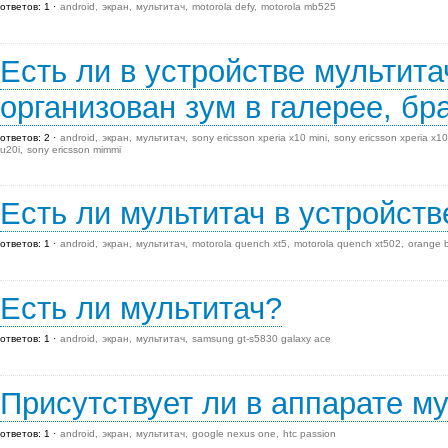
ответов: 1
android
экран
мультитач
motorola defy
motorola mb525
Есть ли в устройстве мультитач
организован зум в галерее, бр
ответов: 2
android
экран
мультитач
sony ericsson xperia x10 mini
sony ericsson xperia x10
u20i
sony ericsson mimmi
Есть ли мультитач в устройств
ответов: 1
android
экран
мультитач
motorola quench xt5
motorola quench xt502
orange 
Есть ли мультитач?
ответов: 1
android
экран
мультитач
samsung gt-s5830 galaxy ace
Присутствует ли в аппарате м
ответов: 1
android
экран
мультитач
google nexus one
htc passion