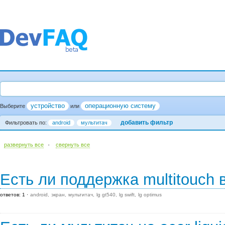
устройство
операционную систему
Выберите
или
добавить фильтр
Фильтровать по:
android
мультитач
·
развернуть все
cвернуть все
Есть ли поддержка multitouch
ответов: 1
android
экран
мультитач
lg gt540
lg swift
lg optimus