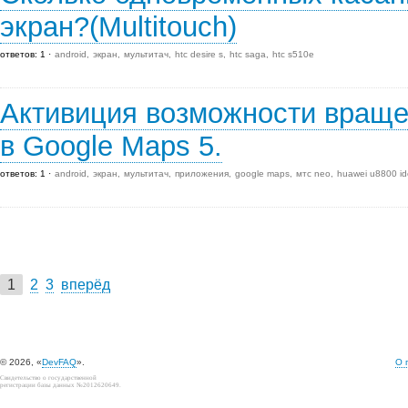
экран?(Multitouch)
ответов: 1
android
экран
мультитач
htc desire s
htc saga
htc s510e
Активиция возможности враще
в Google Maps 5.
ответов: 1
android
экран
мультитач
приложения
google maps
мтс neo
huawei u8800 id
1
2
3
вперёд
© 2026, «
DevFAQ
».
О 
Свидетельство о государственной
регистрации базы данных №2012620649.