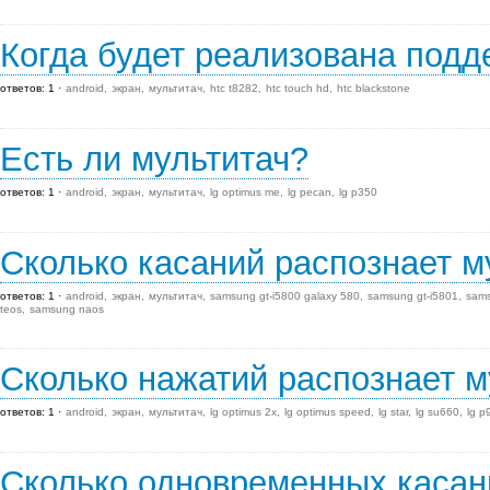
Когда будет реализована подд
ответов: 1
android
экран
мультитач
htc t8282
htc touch hd
htc blackstone
Есть ли мультитач?
ответов: 1
android
экран
мультитач
lg optimus me
lg pecan
lg p350
Сколько касаний распознает м
ответов: 1
android
экран
мультитач
samsung gt-i5800 galaxy 580
samsung gt-i5801
sams
teos
samsung naos
Сколько нажатий распознает м
ответов: 1
android
экран
мультитач
lg optimus 2x
lg optimus speed
lg star
lg su660
lg p
Сколько одновременных касан