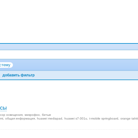
стему
добавить фильтр
осы
сор освещения
микрофон
битые
mi
общая информация
huawei mediapad
huawei s7-301u
t-mobile springboard
orange tahit