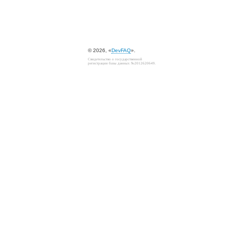
© 2026, «
DevFAQ
».
Свидетельство о государственной
регистрации базы данных №2012620649.