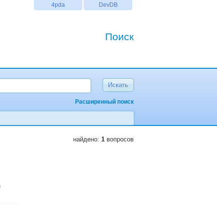
4pda
DevDB
Поиск
Расширенный поиск
найдено:
1
вопросов
i