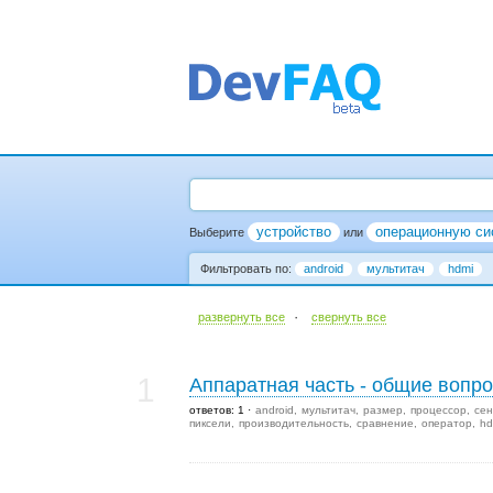
устройство
операционную си
Выберите
или
Фильтровать по:
android
мультитач
hdmi
·
развернуть все
cвернуть все
1
Аппаратная часть - общие вопр
ответов: 1
android
мультитач
размер
процессор
сен
пиксели
производительность
сравнение
оператор
hd