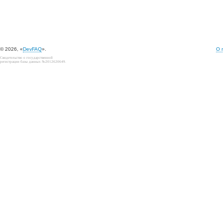
© 2026, «
DevFAQ
».
О 
Свидетельство о государственной
регистрации базы данных №2012620649.