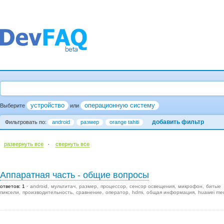
устройство
операционную систему
Выберите
или
добавить фильтр
Фильтровать по:
android
размер
orange tahiti
·
развернуть все
cвернуть все
Аппаратная часть - общие вопросы
ответов: 1
android
мультитач
размер
процессор
сенсор освещения
микрофон
битые
пиксели
производительность
сравнение
оператор
hdmi
общая информация
huawei me