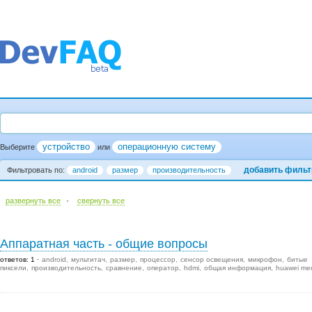
устройство
операционную систему
Выберите
или
добавить фильт
Фильтровать по:
android
размер
производительность
·
развернуть все
cвернуть все
Аппаратная часть - общие вопросы
ответов: 1
android
мультитач
размер
процессор
сенсор освещения
микрофон
битые
пиксели
производительность
сравнение
оператор
hdmi
общая информация
huawei me