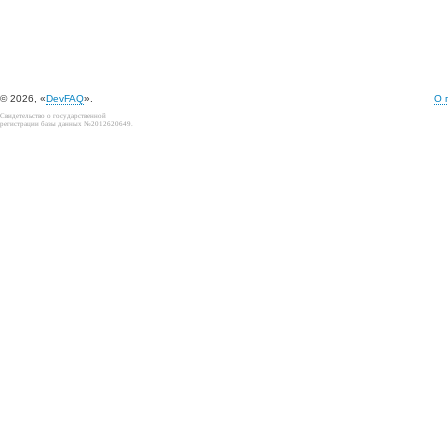
© 2026, «
DevFAQ
».
О 
Свидетельство о государственной
регистрации базы данных №2012620649.