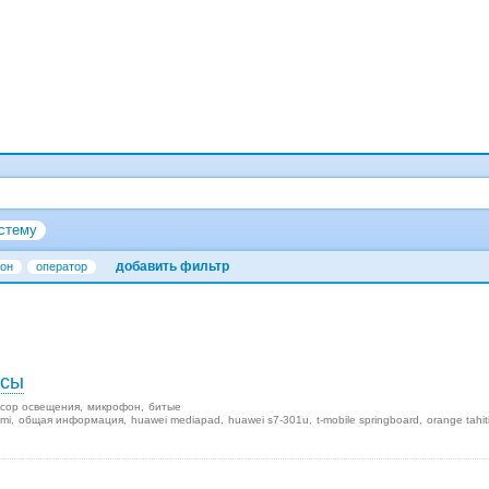
стему
добавить фильтр
он
оператор
осы
сор освещения
микрофон
битые
mi
общая информация
huawei mediapad
huawei s7-301u
t-mobile springboard
orange tahit