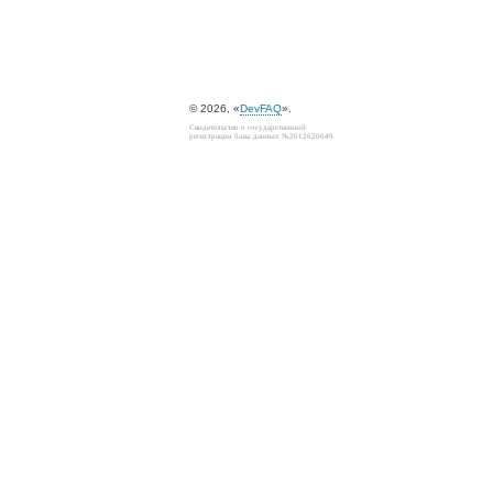
© 2026, «
DevFAQ
».
Свидетельство о государственной
регистрации базы данных №2012620649.