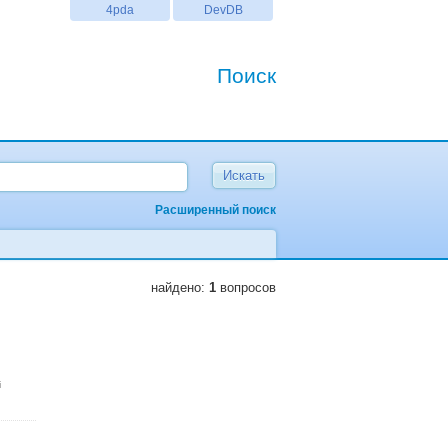
4pda
DevDB
Поиск
Расширенный поиск
найдено:
1
вопросов
i