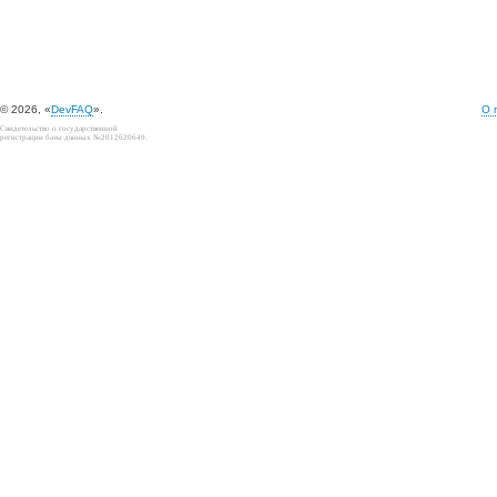
© 2026, «
DevFAQ
».
О 
Свидетельство о государственной
регистрации базы данных №2012620649.