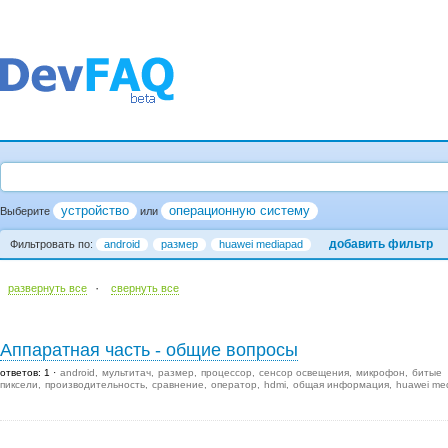
устройство
операционную систему
Выберите
или
добавить фильтр
Фильтровать по:
android
размер
huawei mediapad
·
развернуть все
cвернуть все
Аппаратная часть - общие вопросы
ответов: 1
android
мультитач
размер
процессор
сенсор освещения
микрофон
битые
пиксели
производительность
сравнение
оператор
hdmi
общая информация
huawei me