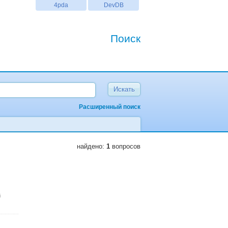
4pda
DevDB
Поиск
Расширенный поиск
найдено:
1
вопросов
i