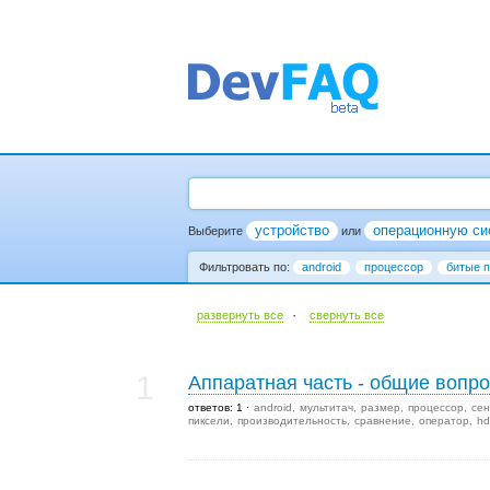
устройство
операционную си
Выберите
или
Фильтровать по:
android
процессор
битые 
·
развернуть все
cвернуть все
1
Аппаратная часть - общие вопр
ответов: 1
android
мультитач
размер
процессор
сен
пиксели
производительность
сравнение
оператор
hd