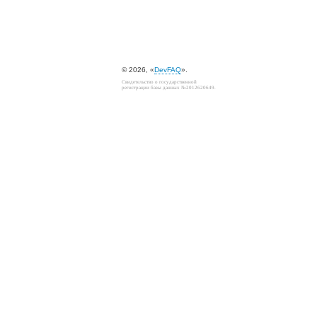
© 2026, «
DevFAQ
».
Свидетельство о государственной
регистрации базы данных №2012620649.