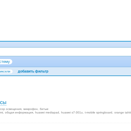
стему
добавить фильтр
пиксели
осы
сор освещения
микрофон
битые
mi
общая информация
huawei mediapad
huawei s7-301u
t-mobile springboard
orange tahit