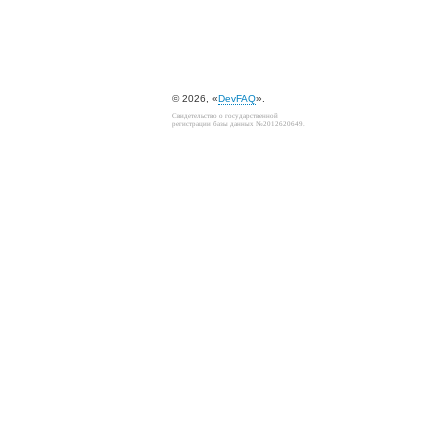
© 2026, «
DevFAQ
».
Свидетельство о государственной
регистрации базы данных №2012620649.