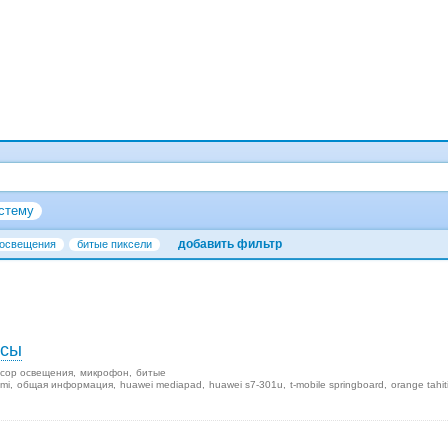
стему
добавить фильтр
 освещения
битые пиксели
осы
сор освещения
микрофон
битые
mi
общая информация
huawei mediapad
huawei s7-301u
t-mobile springboard
orange tahit