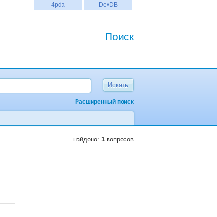
4pda
DevDB
Поиск
Расширенный поиск
найдено:
1
вопросов
i