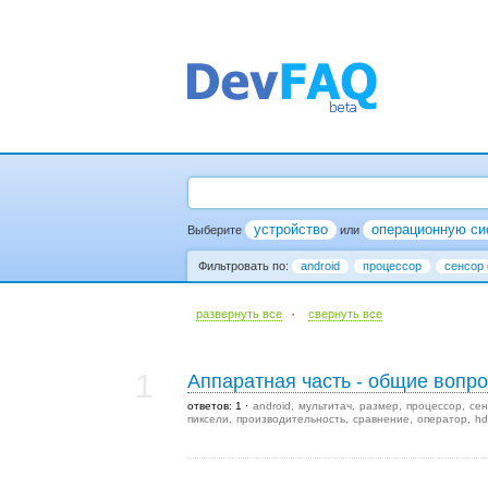
устройство
операционную си
Выберите
или
Фильтровать по:
android
процессор
сенсор
·
развернуть все
cвернуть все
1
Аппаратная часть - общие вопр
ответов: 1
android
мультитач
размер
процессор
сен
пиксели
производительность
сравнение
оператор
hd