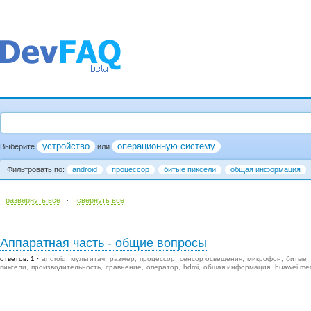
устройство
операционную систему
Выберите
или
Фильтровать по:
android
процессор
битые пиксели
общая информация
·
развернуть все
cвернуть все
Аппаратная часть - общие вопросы
ответов: 1
android
мультитач
размер
процессор
сенсор освещения
микрофон
битые
пиксели
производительность
сравнение
оператор
hdmi
общая информация
huawei me