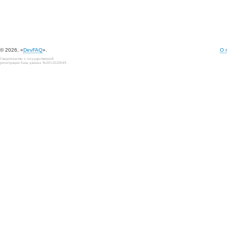
© 2026, «
DevFAQ
».
О 
Свидетельство о государственной
регистрации базы данных №2012620649.