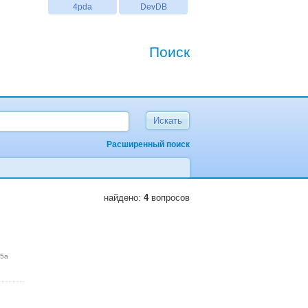
4pda
DevDB
Поиск
Расширенный поиск
найдено:
4
вопросов
15a