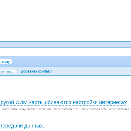
стему
добавить фильтр
sson anzu
 другой СИМ-карты,сбиваются настройки интернета?
а
настройка
sony ericsson xperia arc
sony ericsson anzu
sony ericsson lt15i
sony ericsson lt
передачи данных.