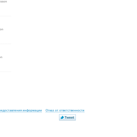
csson
son
on
предоставления информации
Отказ от ответственности