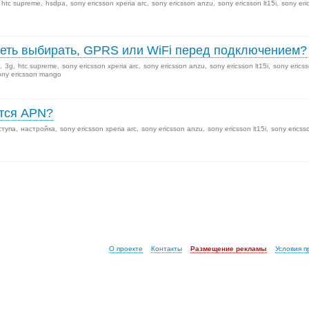
htc supreme
hsdpa
sony ericsson xperia arc
sony ericsson anzu
sony ericsson lt15i
sony eri
еть выбирать, GPRS или WiFi перед подключением?
3g
htc supreme
sony ericsson xperia arc
sony ericsson anzu
sony ericsson lt15i
sony erics
ony ericsson mango
ются APN?
ступа
настройка
sony ericsson xperia arc
sony ericsson anzu
sony ericsson lt15i
sony ericss
О проекте
Контакты
Размещение рекламы
Условия 