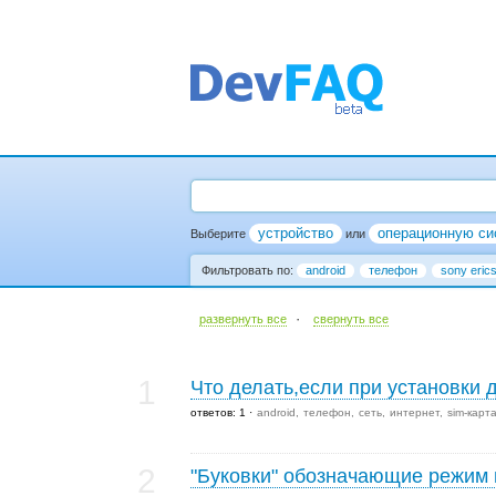
устройство
операционную си
Выберите
или
Фильтровать по:
android
телефон
sony eric
·
развернуть все
cвернуть все
1
Что делать,если при установки
ответов: 1
android
телефон
сеть
интернет
sim-карт
2
"Буковки" обозначающие режим 