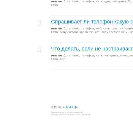
ответов: 1
android
телефон
сеть
gprs
интернет
3g
lt15a
3
Спрашивает ли телефон какую с
ответов: 1
android
телефон
wi-fi
сеть
gprs
интернет
lt15a
sony ericsson xperia mini pro
sony ericsson sk17i
s
4
Что делать, если не настраива
ответов: 1
android
телефон
сеть
интернет
точка до
lt15a
apn
© 2026, «
DevFAQ
».
Свидетельство о государственной
регистрации базы данных №2012620649.