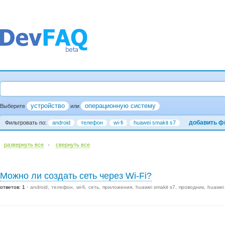
устройство
операционную систему
Выберите
или
добавить ф
Фильтровать по:
android
телефон
wi-fi
huawei smakit s7
·
развернуть все
cвернуть все
Можно ли создать сеть через Wi-Fi?
ответов: 1
android
телефон
wi-fi
сеть
приложения
huawei smakit s7
проводник
huawei 