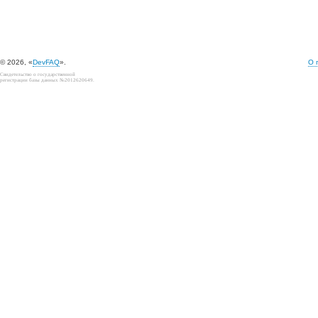
© 2026, «
DevFAQ
».
О 
Свидетельство о государственной
регистрации базы данных №2012620649.