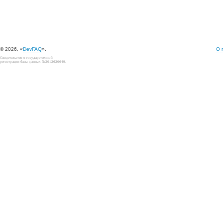
© 2026, «
DevFAQ
».
О 
Свидетельство о государственной
регистрации базы данных №2012620649.