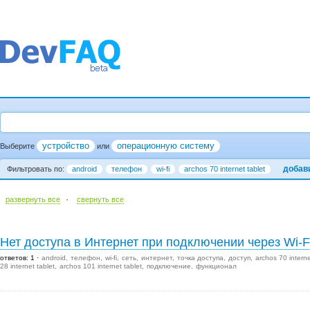
устройство
операционную систему
Выберите
или
добав
Фильтровать по:
android
телефон
wi-fi
archos 70 internet tablet
·
развернуть все
cвернуть все
Нет доступа в Интернет при подключении через Wi-F
ответов: 1
android
телефон
wi-fi
сеть
интернет
точка доступа
доступ
archos 70 interne
28 internet tablet
archos 101 internet tablet
подключение
функционал