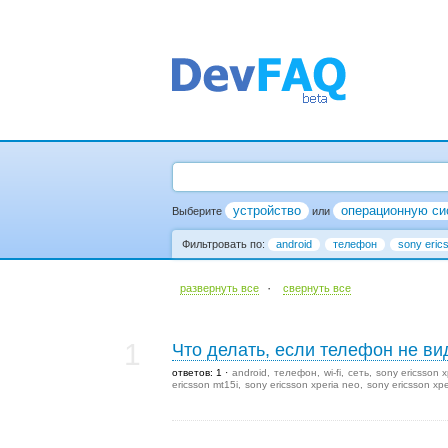
устройство
операционную си
Выберите
или
Фильтровать по:
android
телефон
sony erics
·
развернуть все
cвернуть все
1
Что делать, если телефон не ви
ответов: 1
android
телефон
wi-fi
сеть
sony ericsson x
ericsson mt15i
sony ericsson xperia neo
sony ericsson xpe