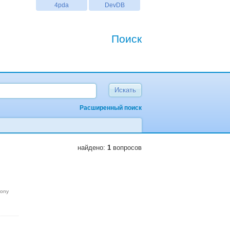
4pda
DevDB
Поиск
Расширенный поиск
найдено:
1
вопросов
sony