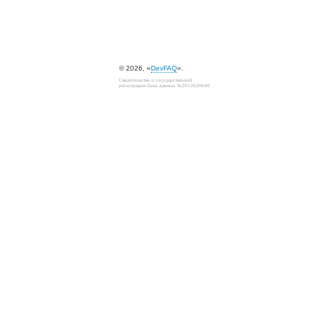
© 2026, «
DevFAQ
».
Свидетельство о государственной
регистрации базы данных №2012620649.