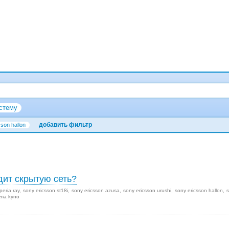
стему
добавить фильтр
son hallon
дит скрытую сеть?
peria ray
sony ericsson st18i
sony ericsson azusa
sony ericsson urushi
sony ericsson hallon
ria kyno