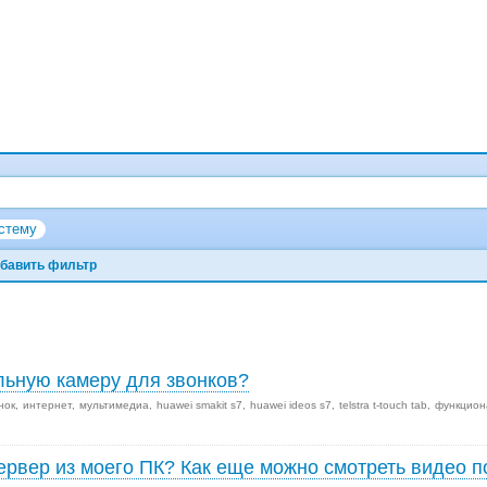
стему
бавить фильтр
льную камеру для звонков?
нок
интернет
мультимедиа
huawei smakit s7
huawei ideos s7
telstra t-touch tab
функцион
ервер из моего ПК? Как еще можно смотреть видео п