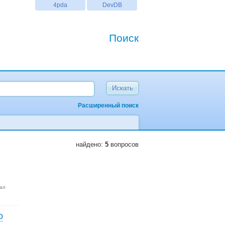
4pda
DevDB
Поиск
Расширенный поиск
найдено:
5
вопросов
ал
о