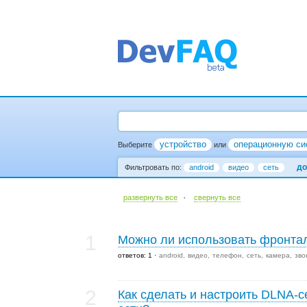
устройство
операционную си
Выберите
или
до
Фильтровать по:
android
видео
сеть
·
развернуть все
cвернуть все
1
Можно ли использовать фронта
ответов: 1
android
видео
телефон
сеть
камера
зво
2
Как сделать и настроить DLNA-с