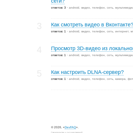
сети?
ответов: 3
android
видео
телефон
сеть
мультимеди
3
Как смотреть видео в Вконтакте
ответов: 1
android
видео
телефон
сеть
интернет
м
4
Просмотр 3D-видео из локальной
ответов: 1
android
видео
телефон
сеть
мультимеди
5
Как настроить DLNA-сервер?
ответов: 1
android
видео
телефон
сеть
камера
фо
© 2026, «
DevFAQ
».
Свидетельство о государственной