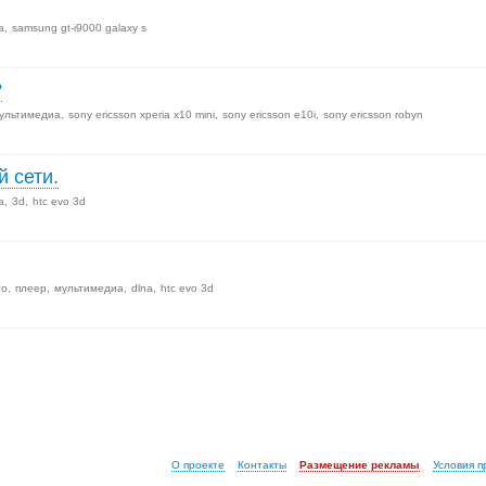
а
samsung gt-i9000 galaxy s
?
ультимедиа
sony ericsson xperia x10 mini
sony ericsson e10i
sony ericsson robyn
 сети.
а
3d
htc evo 3d
то
плеер
мультимедиа
dlna
htc evo 3d
О проекте
Контакты
Размещение рекламы
Условия 