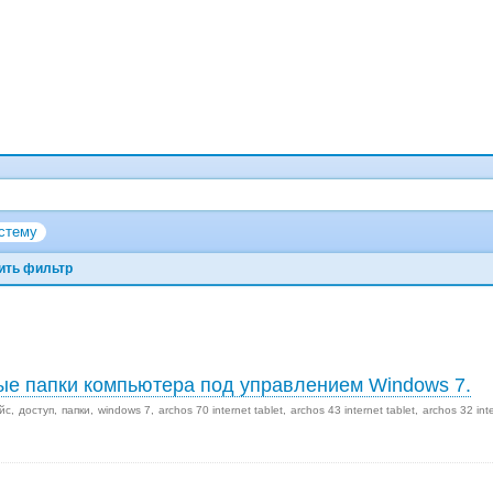
стему
ить фильтр
ые папки компьютера под управлением Windows 7.
йс
доступ
папки
windows 7
archos 70 internet tablet
archos 43 internet tablet
archos 32 int