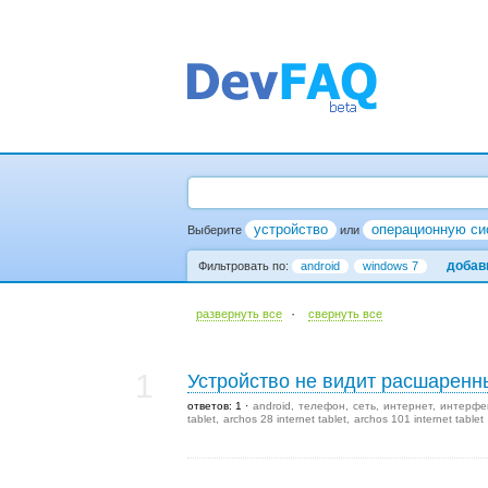
устройство
операционную си
Выберите
или
добав
Фильтровать по:
android
windows 7
·
развернуть все
cвернуть все
1
Устройство не видит расшаренн
ответов: 1
android
телефон
сеть
интернет
интерфе
tablet
archos 28 internet tablet
archos 101 internet tablet