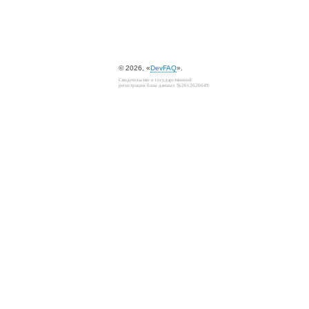
© 2026, «
DevFAQ
».
Свидетельство о государственной
регистрации базы данных №2012620649.