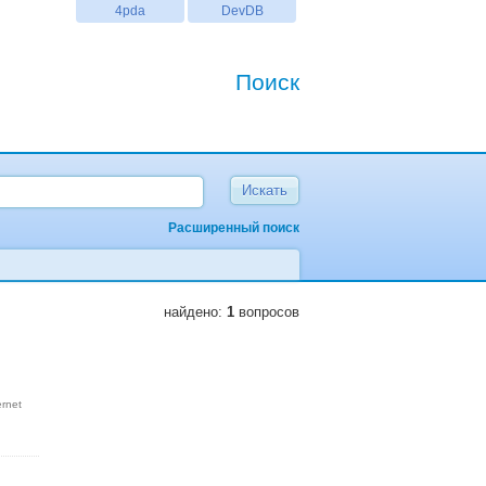
4pda
DevDB
Поиск
Расширенный поиск
найдено:
1
вопросов
ernet