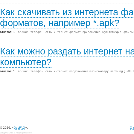
Как скачивать из интернета ф
форматов, например *.apk?
ответов: 1
android
телефон
сеть
интернет
формат
приложения
мультимедиа
файлы
Как можно раздать интернет н
компьютер?
ответов: 1
android
телефон
сеть
интернет
подключение к компьютеру
samsung gt-i9003
© 2026, «
DevFAQ
».
О 
Свидетельство о государственной