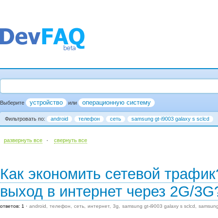
устройство
операционную систему
Выберите
или
Фильтровать по:
android
телефон
сеть
samsung gt-i9003 galaxy s sclcd
·
развернуть все
cвернуть все
Как экономить сетевой трафик
выход в интернет через 2G/3G
ответов: 1
android
телефон
сеть
интернет
3g
samsung gt-i9003 galaxy s sclcd
samsung 