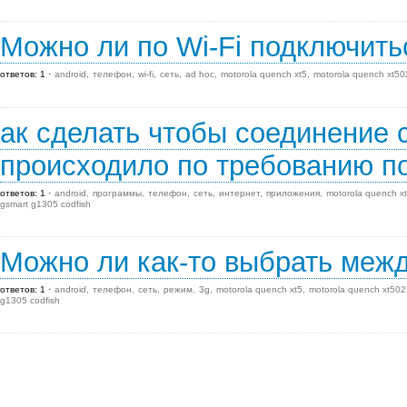
Можно ли по Wi-Fi подключитьс
ответов: 1
android
телефон
wi-fi
сеть
ad hoc
motorola quench xt5
motorola quench xt50
ак сделать чтобы соединение 
происходило по требованию п
ответов: 1
android
программы
телефон
сеть
интернет
приложения
motorola quench x
gsmart g1305 codfish
Можно ли как-то выбрать меж
ответов: 1
android
телефон
сеть
режим
3g
motorola quench xt5
motorola quench xt502
g1305 codfish