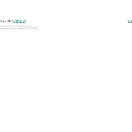
© 2026, «
DevFAQ
».
О 
Свидетельство о государственной
регистрации базы данных №2012620649.