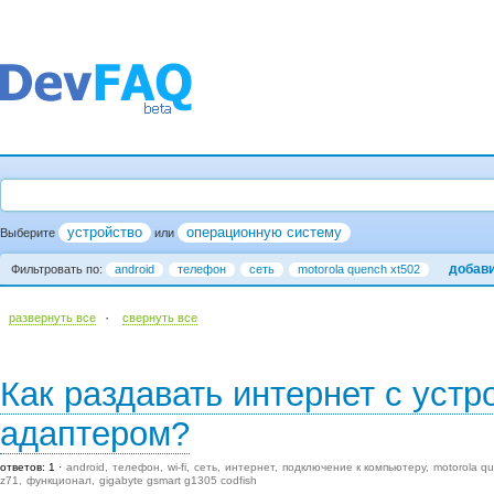
устройство
операционную систему
Выберите
или
добав
Фильтровать по:
android
телефон
сеть
motorola quench xt502
·
развернуть все
cвернуть все
Как раздавать интернет с устр
адаптером?
ответов: 1
android
телефон
wi-fi
сеть
интернет
подключение к компьютеру
motorola qu
z71
функционал
gigabyte gsmart g1305 codfish