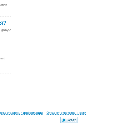
dfish
ля?
gigabyte
mart
предоставления информации
Отказ от ответственности