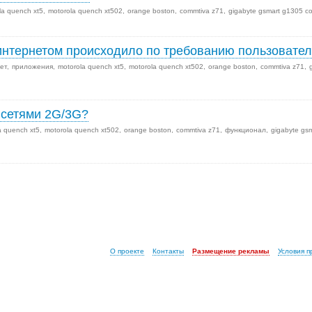
la quench xt5
motorola quench xt502
orange boston
commtiva z71
gigabyte gsmart g1305 co
 интернетом происходило по требованию пользовате
ет
приложения
motorola quench xt5
motorola quench xt502
orange boston
commtiva z71
 сетями 2G/3G?
a quench xt5
motorola quench xt502
orange boston
commtiva z71
функционал
gigabyte gs
О проекте
Контакты
Размещение рекламы
Условия 