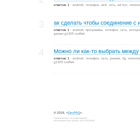
ответов: 1
android
телефон
wi-fi
сеть
ad hoc
motoro
3
ак сделать чтобы соединение с
ответов: 1
android
программы
телефон
сеть
интерн
gsmart g1305 codfish
4
Можно ли как-то выбрать между
ответов: 1
android
телефон
сеть
режим
3g
motorol
g1305 codfish
© 2026, «
DevFAQ
».
Свидетельство о государственной
регистрации базы данных №2012620649.