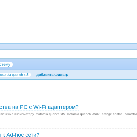
стему
добавить фильтр
otorola quench xt5
ства на PC с Wi-Fi адаптером?
ключение к компьютеру
motorola quench xt5
motorola quench xt502
orange boston
commtiv
 к Ad-hoc сети?