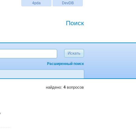
4pda
DevDB
Поиск
Расширенный поиск
найдено:
4
вопросов
a