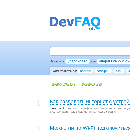
устройство
операционную си
Выберите
или
Фильтровать по:
android
телефон
сеть
m
·
развернуть все
cвернуть все
1
Как раздавать интернет с устрой
ответов: 1
android
телефон
wi-fi
сеть
интернет
под
z71
функционал
gigabyte gsmart g1305 codfish
2
Можно ли по Wi-Fi подключиться