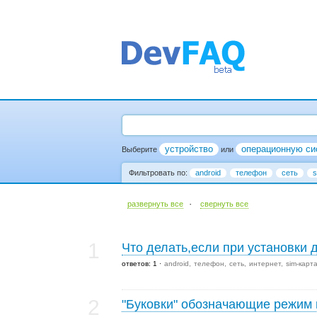
устройство
операционную си
Выберите
или
Фильтровать по:
android
телефон
сеть
s
·
развернуть все
cвернуть все
1
Что делать,если при установки
ответов: 1
android
телефон
сеть
интернет
sim-карт
2
"Буковки" обозначающие режим 