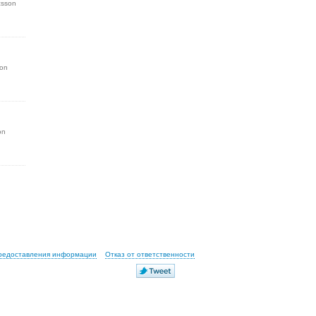
csson
son
on
предоставления информации
Отказ от ответственности