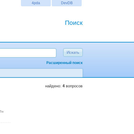
4pda
DevDB
Поиск
Расширенный поиск
найдено:
4
вопросов
15a