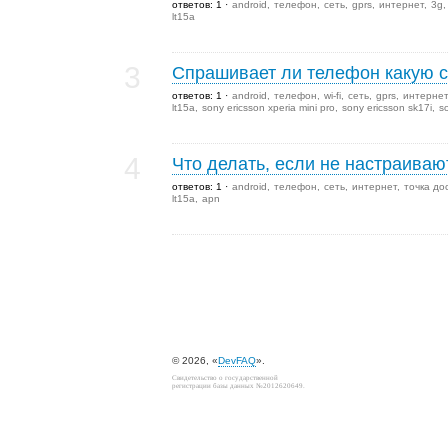
ответов: 1
android
телефон
сеть
gprs
интернет
3g
lt15a
3
Спрашивает ли телефон какую с
ответов: 1
android
телефон
wi-fi
сеть
gprs
интернет
lt15a
sony ericsson xperia mini pro
sony ericsson sk17i
s
4
Что делать, если не настраива
ответов: 1
android
телефон
сеть
интернет
точка до
lt15a
apn
© 2026, «
DevFAQ
».
Свидетельство о государственной
регистрации базы данных №2012620649.