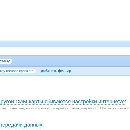
стему
добавить фильтр
ony ericsson xperia arc
 другой СИМ-карты,сбиваются настройки интернета?
а
настройка
sony ericsson xperia arc
sony ericsson anzu
sony ericsson lt15i
sony ericsson lt
передачи данных.