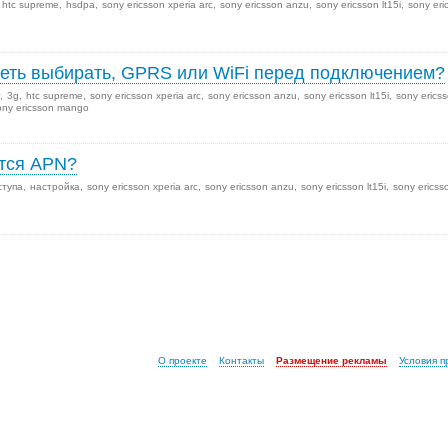
htc supreme
hsdpa
sony ericsson xperia arc
sony ericsson anzu
sony ericsson lt15i
sony eri
еть выбирать, GPRS или WiFi перед подключением?
3g
htc supreme
sony ericsson xperia arc
sony ericsson anzu
sony ericsson lt15i
sony erics
ony ericsson mango
ются APN?
ступа
настройка
sony ericsson xperia arc
sony ericsson anzu
sony ericsson lt15i
sony ericss
О проекте
Контакты
Размещение рекламы
Условия 