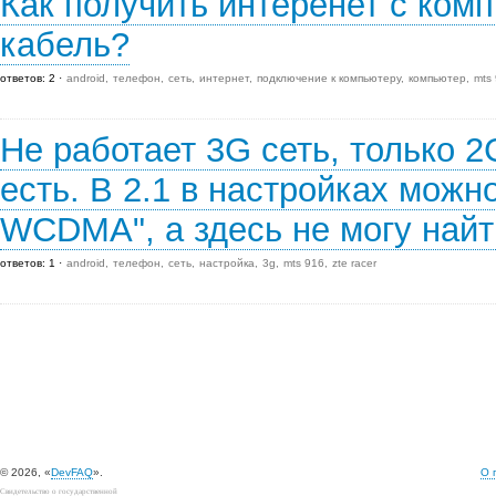
Как получить интеренет с ком
кабель?
ответов: 2
android
телефон
сеть
интернет
подключение к компьютеру
компьютер
mts
Не работает 3G сеть, только 
есть. В 2.1 в настройках можн
WCDMA", а здесь не могу найт
ответов: 1
android
телефон
сеть
настройка
3g
mts 916
zte racer
© 2026, «
DevFAQ
».
О 
Свидетельство о государственной