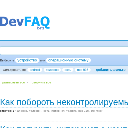
устройство
операционную систему
Выберите
или
добавить фильтр
Фильтровать по:
android
телефон
сеть
mts 916
·
развернуть все
cвернуть все
Как побороть неконтролируем
ответов: 1
android
телефон
сеть
интернет
трафик
mts 916
zte racer